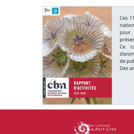
Ces 1
natio
pour 
préser
Ce r
d’ani
de pub
Des a